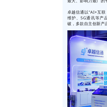
最大、影响力最广的
卓越信
通以
"AI+互
维护、
5G通讯
等
产
破，多款自主创新产