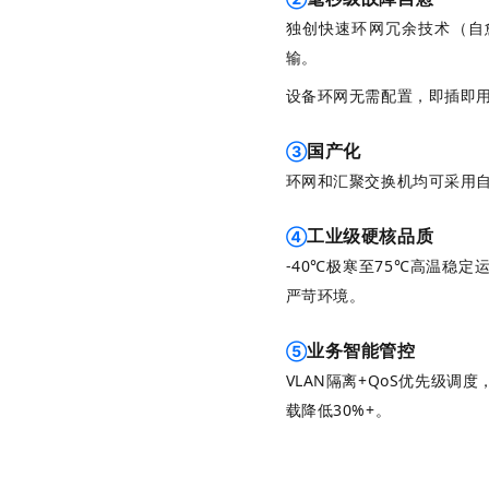
独创快速环网冗余技术（自
输。
设备环网无需配置，即插即
国产化
③
环网和汇聚交换机均可采用
工业级硬核品质
④
-40℃极寒至75℃高温
稳定
运
严苛环境。
业务智能管控
⑤
VLAN隔离+QoS优先级调
载降低30%+。