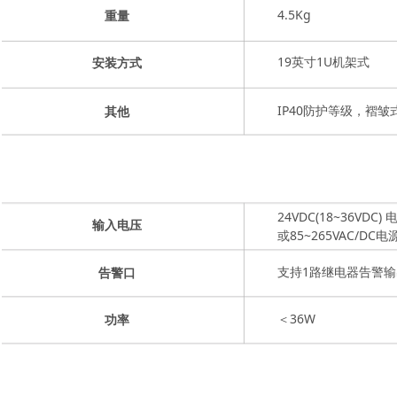
4.5Kg
重量
19英寸1U机架式
安装方式
IP40防护等级，褶
其他
24VDC(18~36V
输入电压
或85~265VAC/D
支持1路继电器告警
告警口
＜36W
功率