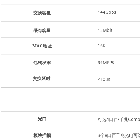
144Gbps
交换容量
12Mbit
缓存容量
16K
MAC地址
96MPPS
包转发率
交换延时
<10μs
可选4口百/千兆Combo
光口
3个8口百千兆光电可
模块插槽