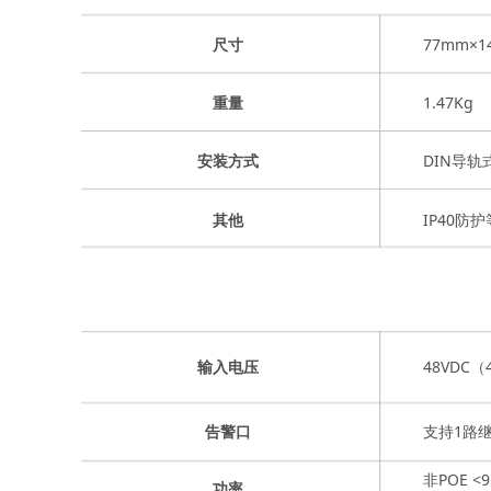
77mm×1
尺寸
1.47Kg
重量
DIN导
安装方式
IP40
其他
48VDC
输入电压
支持1路
告警口
非POE <9
功率