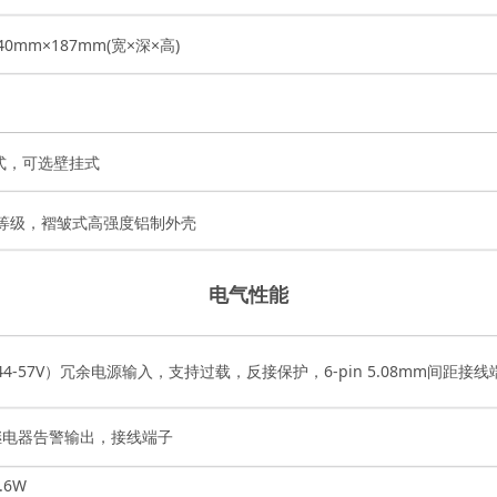
40mm×187mm(宽×深×高)
轨式，可选壁挂式
防护等级，褶皱式高强度铝制外壳
电气性能
（44-57V）冗余电源输入，支持过载，反接保护，6-pin 5.08mm间距
继电器告警输出，接线端子
.6W