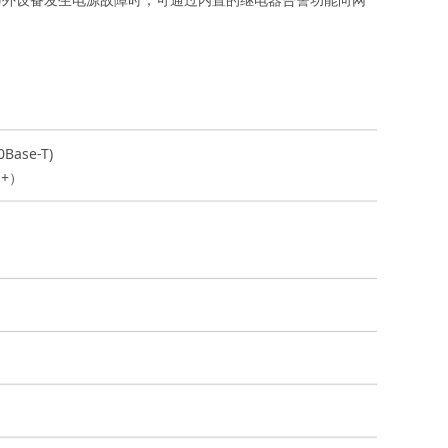
另外设备发生电源故障时，可通过内置的继电器告警功能向网
Base-T)
OE+）