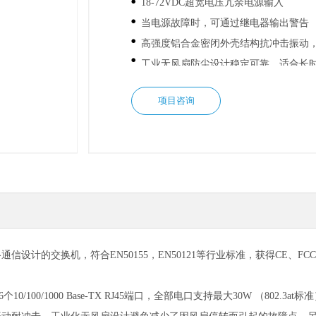
넸
18-72VDC超宽电压冗余电源输入
넸
当电源故障时，可通过继电器输出警告
넸
高强度铝合金密闭外壳结构抗冲击振动
넸
工业无风扇防尘设计稳定可靠，适合长
项目咨询
设计的交换机，符合EN50155，EN50121等行业标准，获得CE、
00/1000 Base-TX RJ45端口，全部电口支持最大30W （802.3at标