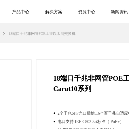
产品中心
解决方案
资源中心
新闻资讯
18端口千兆非网管POE工业以太网交换机
ꄲ
18端口千兆非网管POE
Carat10系列
넸
2个千兆SFP光口插槽,16个百千兆自适
넸
电口支持 IEEE 802.3at标准（ PoE+）