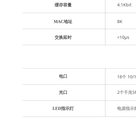
4.1Kbit
缓存容量
8K
MAC地址
<10μs
交换延时
16个 10
电口
2个千兆S
光口
电源指示灯
LED指示灯