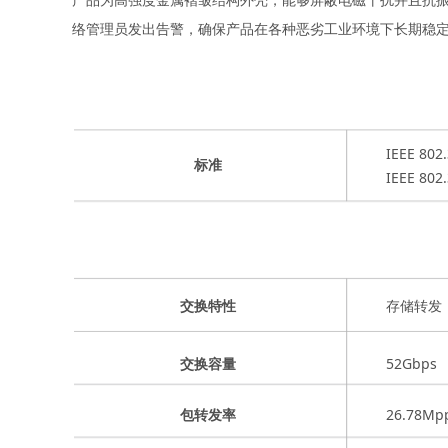
为高强度金属褶皱结构外壳，能够屏蔽电磁干扰并且抗
络管理员发出告警，确保产品在各种恶劣工业环境下长期稳
IEEE 802
标准
IEEE 80
存
储转发
交换特性
52Gbps
交换容量
26.78Mp
包转发率